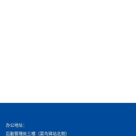
办公地址：
后勤管理处三楼（菜鸟驿站北侧）