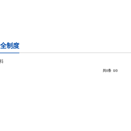
全制度
料
共0条 0/0